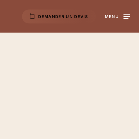
D
E
M
A
N
D
E
R
U
N
D
E
V
I
S
MENU